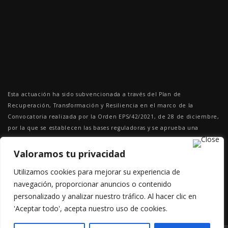
Esta actuación ha sido subvencionada a través del Plan de
Recuperación, Transformación y Resiliencia en el marco de la
Convocatoria realizada por la Orden EPS/42/2021, de 28 de diciembre,
por la que se establecen las bases reguladoras y se aprueba una
convocatoria de subvenciones públicas destinadas a la financiación de
las inversiones del Componente 23 Nuevos proyectos territoriales para
Valoramos tu privacidad
el reequilibrio y la equidad. Emprendimiento y microempresas, en el
Utilizamos cookies para mejorar su experiencia de
marco del Plan de Recuperación, Transformación y Resiliencia para los
navegación, proporcionar anuncios o contenido
ejercicios 2022 y 2023.
personalizado y analizar nuestro tráfico. Al hacer clic en
'Aceptar todo', acepta nuestro uso de cookies.