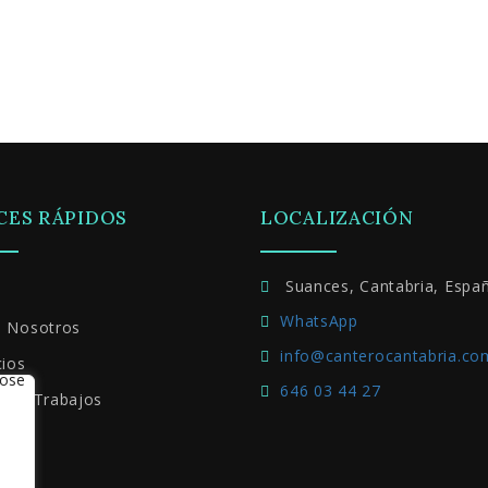
CES RÁPIDOS
LOCALIZACIÓN
Suances, Cantabria, Españ
WhatsApp
e Nosotros
info@canterocantabria.co
cios
646 03 44 27
ros Trabajos
acto