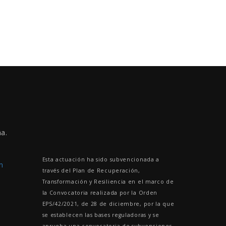
a.
Esta actuación ha sido subvencionada a
m
través del Plan de Recuperación,
Transformación y Resiliencia en el marco de
la Convocatoria realizada por la Orden
EPS/42/2021, de 28 de diciembre, por la que
se establecen las bases reguladoras y se
aprueba una convocatoria de subvenciones