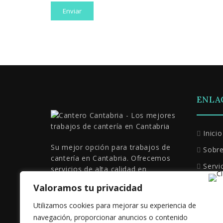
ENLA
Inicio
Su mejor opción para trabajos de
Sobr
cantería en Cantabria. Ofrecemos
Servi
servicios de alta calidad en
mampostería, arcos de piedra,
Nuest
Valoramos tu privacidad
casas unifamiliares, paredes, muros
Cont
y suelos de losas.
Utilizamos cookies para mejorar su experiencia de
navegación, proporcionar anuncios o contenido