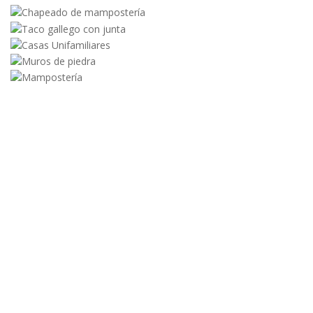
¿Quieres una obra de
piedra de calidad en
Cantabria?
¡Contáctanos ahora y solicita tu presupuesto!
Estamos listos para hacer realidad tu
proyecto de construcción en piedra.
Contacta