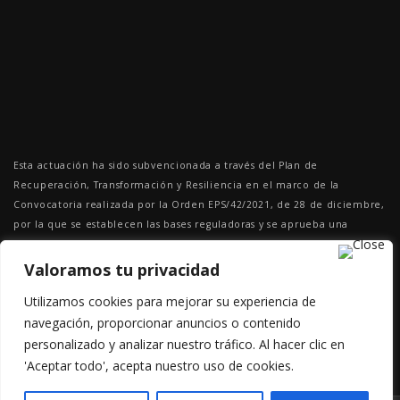
Esta actuación ha sido subvencionada a través del Plan de
Recuperación, Transformación y Resiliencia en el marco de la
Convocatoria realizada por la Orden EPS/42/2021, de 28 de diciembre,
por la que se establecen las bases reguladoras y se aprueba una
convocatoria de subvenciones públicas destinadas a la financiación de
las inversiones del Componente 23 Nuevos proyectos territoriales para
Valoramos tu privacidad
el reequilibrio y la equidad. Emprendimiento y microempresas, en el
Utilizamos cookies para mejorar su experiencia de
marco del Plan de Recuperación, Transformación y Resiliencia para los
navegación, proporcionar anuncios o contenido
ejercicios 2022 y 2023.
personalizado y analizar nuestro tráfico. Al hacer clic en
'Aceptar todo', acepta nuestro uso de cookies.