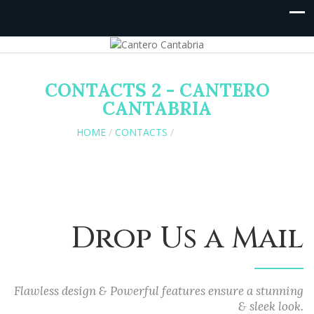
CONTACTS 2 - CANTERO
CANTABRIA
HOME
/
CONTACTS
/
CONTACTS 2
Drop Us a Mail
Flawless design & Powerful features ensure a stunning
& sleek look.